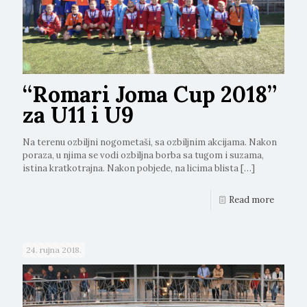
“Romari Joma Cup 2018”
za U11 i U9
Na terenu ozbiljni nogometaši, sa ozbiljnim akcijama. Nakon
poraza, u njima se vodi ozbiljna borba sa tugom i suzama,
istina kratkotrajna. Nakon pobjede, na licima blista
[…]
Read more
24. rujna 2018.