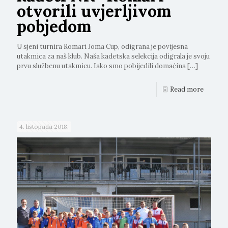
otvorili uvjerljivom
pobjedom
U sjeni turnira Romari Joma Cup, odigrana je povijesna
utakmica za naš klub. Naša kadetska selekcija odigrala je svoju
prvu službenu utakmicu. Iako smo pobijedili domaćina
[…]
Read more
4. listopada 2018.