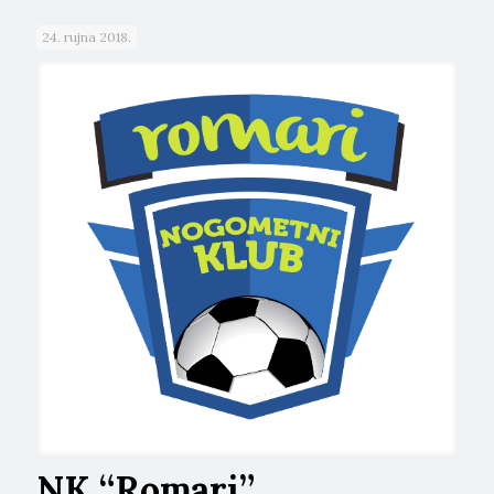
24. rujna 2018.
NK “Romari”