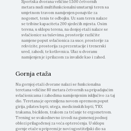
Sportska dvorana veličine 1.500 četvornih
metara nudi multifunkcionalni unutarnji teren sa
umjetnom travom namijenjen ponajviše za
nogomet, tenis te odbojku. Uz sam teren nalaze
se tribine kapaciteta 200 sjedećih mjesta. Osim
terena, u sklopu terena, na donjoj etaži nalaze se
svlačionice sa tuševima, prostorije različite
namjene poput svlačionica za suce, prostorije za
rekvizite, prostorija za prezentacije i trenerski
ured, zahodi, te kotlovnica. Ulaz u dvoranu
namijenjen je i prilazom za invalide kao i zahod.
Gornja etaža
Na gornjoj etaži dvorane nalazi se funkcionalna
teretana veličine 80 metara četvornih sa pripadajućim
svlačionicama i zahodima namijenjenim isključivo za taj
dio. Teretana je opremljena novom opremom poput
girija, pilates lopti, utega, medicinskih lopti, TRX
trakama, biciklom, trakom za trčanje te ergometrom.
Trening se svakodnevno izvodi na gumenoj podnoj
oblozi prilagođenoj za veća opterećenja. U sklopu
gornje etaže u pripremi je novi ugostiteljski dio sa