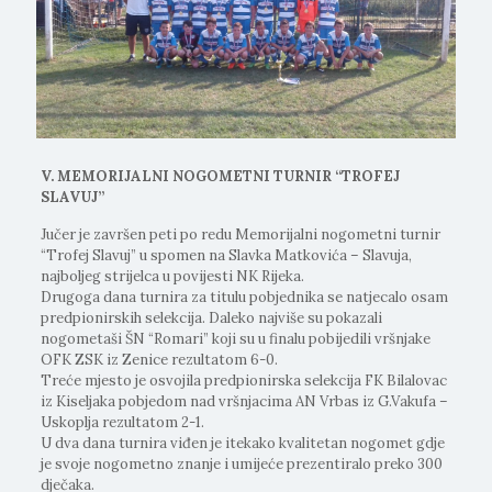
V. MEMORIJALNI NOGOMETNI TURNIR “TROFEJ
SLAVUJ”
Jučer je završen peti po redu Memorijalni nogometni turnir
“Trofej Slavuj” u spomen na Slavka Matkovića – Slavuja,
najboljeg strijelca u povijesti NK Rijeka.
Drugoga dana turnira za titulu pobjednika se natjecalo osam
predpionirskih selekcija. Daleko najviše su pokazali
nogometaši ŠN “Romari” koji su u finalu pobijedili vršnjake
OFK ZSK iz Zenice rezultatom 6-0.
Treće mjesto je osvojila predpionirska selekcija FK Bilalovac
iz Kiseljaka pobjedom nad vršnjacima AN Vrbas iz G.Vakufa –
Uskoplja rezultatom 2-1.
U dva dana turnira viđen je itekako kvalitetan nogomet gdje
je svoje nogometno znanje i umijeće prezentiralo preko 300
dječaka.