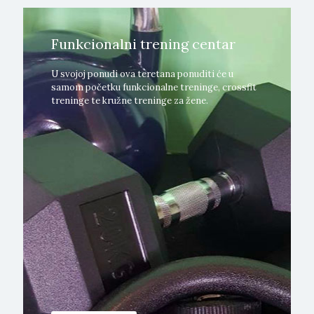
Funkcionalni trening centar
U svojoj ponudi ova teretana ponuditi će u
samom početku funkcionalne treninge, crossfit
treninge te kružne treninge za žene.