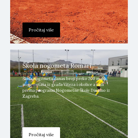
Pročitaj više
Škola nogometa Romari
Škola nogometa danas broji preko 200 malih
nogometaša iz grada Viteza i okolice a radi
prema programu Nogometne Škole Dinamo iz
Zagreba.
Pročitaj više