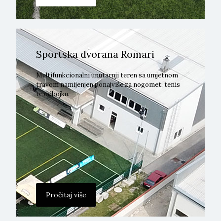
Sportska dvorana Romari
Multifunkcionalni unutarnji teren sa umjetnom
travom namijenjen ponajviše za nogomet, tenis
te odbojku.
Pročitaj više