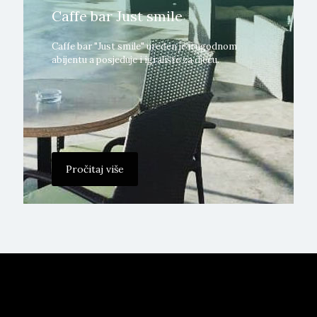
Caffe bar Just smile
Caffe bar "Just smile" uređen je u ugodnom
abijentu a posjeduje i igralište za djecu.
Pročitaj više