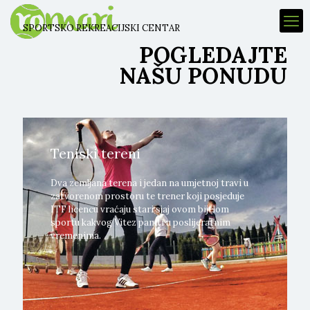
SPORTSKO REKREACIJSKI CENTAR
POGLEDAJTE
NAŠU PONUDU
Teniski tereni
Dva zemljana terena i jedan na umjetnoj travi u
zatvorenom prostoru te trener koji posjeduje
ITF licencu vraćaju stari sjaj ovom bijelom
sportu kakvog Vitez pamti u poslijeratnim
vremenima.