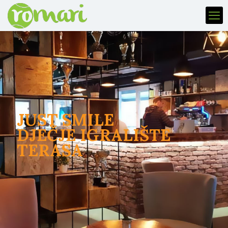
JUST SMILE
DJEČJE IGRALIŠTE
TERASA