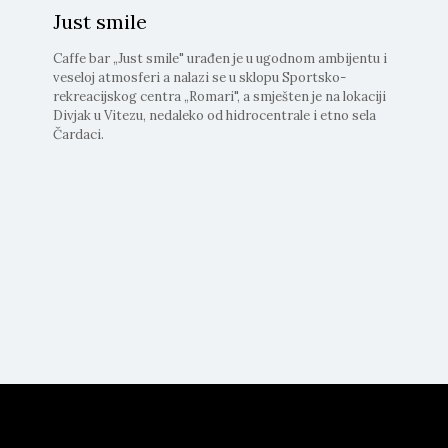
Just smile
Caffe bar „Just smile" urađen je u ugodnom ambijentu i
veseloj atmosferi a nalazi se u sklopu Sportsko-
rekreacijskog centra „Romari", a smješten je na lokaciji
Divjak u Vitezu, nedaleko od hidrocentrale i etno sela
Čardaci.