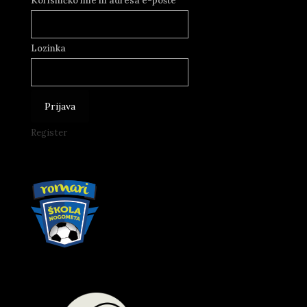
Korisničko ime ili adresa e-pošte
Lozinka
Register