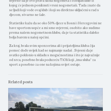
uvjerite da je ovo prava škola nogometa i ozbiljan klub iz
kojeg će jednom poniknuti vrsni nogometaši. Tada znate da
se ljudi koji vode ovaj klub i koji su direktno uključeni u rad s
djecom, stvarno ne šale.
Statistike kažu da se oko 50% djece u Bosni i Hercegovini ne
bave sportom uopće a mi smo uvjereni, osobito ako sudimo
prema našem nogometnom klubu, da je ta statistika daleko
bolja barem u našoj općini.
Za kraj, hvala svim sponzorima ali i prijateljima kluba čija
pomoć dođe uvijek kad se najmanje nadaš . Svjesni da je
svatko poklonio u skladu s mogućnostima i što je najvažnije
od srca, posebno hvala poduzeću TiOli koji „ima sluha“ za
sport a posebno za one na kojima svijet ostaje.
Related posts