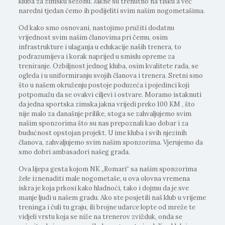
kluba za zimsku sezonu. Jakne su trenutno na tisku a već
naredni tjedan ćemo ih podijeliti svim našim nogometašima.
Od kako smo osnovani, nastojimo pružiti dodatnu
vrijednost svim našim članovima pri čemu, osim
infrastrukture i ulaganja u edukacije naših trenera, to
podrazumijeva i korak naprijed u smislu opreme za
treniranje. Ozbiljnost jednog kluba, osim kvalitete rada, se
ogleda i u uniformiranju svojih članova i trenera. Sretni smo
što u našem okruženju postoje poduzeća i pojedinci koji
potpomažu da se ovakvi ciljevi i ostvare. Moramo istaknuti
da jedna sportska zimska jakna vrijedi preko 100 KM , što
nije malo za današnje prilike, stoga se zahvaljujemo svim
našim sponzorima što su nas prepoznali kao dobar i za
budućnost opstojan projekt. U ime kluba i svih njezinih
članova, zahvaljujemo svim našim sponzorima. Vjerujemo da
smo dobri ambasadori našeg grada.
Ova lijepa gesta kojom NK „Romari“ sa našim sponzorima
žele iznenaditi male nogometaše, u ova olovna vremena
iskra je koja prkosi kako hladnoći, tako i dojmu da je sve
manje ljudi u našem gradu. Ako ste posjetili naš klub u vrijeme
treninga i čuli tu graju, ili brojne udarce lopte od mreže te
vidjeli vrstu koja se niže na trenerov zvižduk, onda se