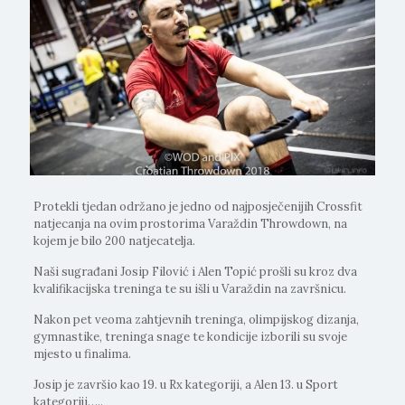
Protekli tjedan održano je jedno od najposječenijih Crossfit
natjecanja na ovim prostorima Varaždin Throwdown, na
kojem je bilo 200 natjecatelja.
Naši sugrađani Josip Filović i Alen Topić prošli su kroz dva
kvalifikacijska treninga te su išli u Varaždin na završnicu.
Nakon pet veoma zahtjevnih treninga, olimpijskog dizanja,
gymnastike, treninga snage te kondicije izborili su svoje
mjesto u finalima.
Josip je završio kao 19. u Rx kategoriji, a Alen 13. u Sport
kategoriji…..